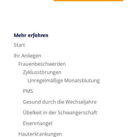
A
l
t
e
Mehr erfahren
r
Start
n
a
Ihr Anliegen
t
Frauenbeschwerden
i
Zyklusstörungen
v
Unregelmäßige Monatsblutung
e
PMS
:
Gesund durch die Wechseljahre
Übelkeit in der Schwangerschaft
Eisenmangel
Hauterkrankungen