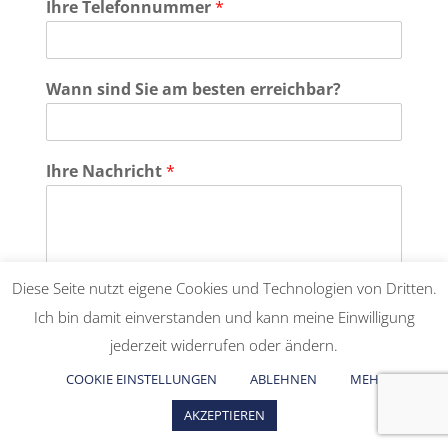
Ihre Telefonnummer
*
Wann sind Sie am besten erreichbar?
Ihre Nachricht
*
Diese Seite nutzt eigene Cookies und Technologien von Dritten.
Ich bin damit einverstanden und kann meine Einwilligung
Einwilligung
*
jederzeit widerrufen oder ändern.
einverstanden
COOKIE EINSTELLUNGEN
ABLEHNEN
MEHR
Ich stimme zu, dass meine Angaben aus dem
Kontaktformular zur Beantwortung meiner Anfrage
AKZEPTIEREN
erhoben und verarbeitet werden. Die Daten werden nach
abgeschlossener Bearbeitung Ihrer Anfrage gelöscht.