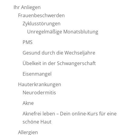
a
Ihr Anliegen
t
Frauenbeschwerden
i
Zyklusstörungen
v
Unregelmäßige Monatsblutung
e
PMS
:
Gesund durch die Wechseljahre
Übelkeit in der Schwangerschaft
Eisenmangel
Hauterkrankungen
Neurodermitis
Akne
Aknefrei leben – Dein online-Kurs für eine
schöne Haut
Allergien