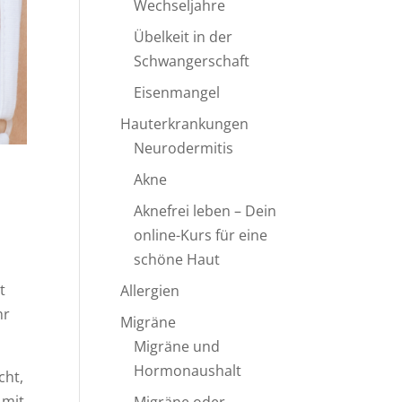
Wechseljahre
Übelkeit in der
Schwangerschaft
Eisenmangel
Hauterkrankungen
Neurodermitis
Akne
Aknefrei leben – Dein
online-Kurs für eine
schöne Haut
t
Allergien
hr
Migräne
Migräne und
Hormonaushalt
cht,
 mit