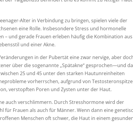
nager-Alter in Verbindung zu bringen, spielen viele der
hsenen eine Rolle. Insbesondere Stress und hormonelle
 – und gerade Frauen erleben häufig die Kombination aus
bensstil und einer Akne.
eränderungen in der Pubertät eine zwar nervige, aber doc
eltener über die sogenannte „Spätakne“ gesprochen—und da
u zwischen 25 und 45 unter den starken Hautunreinheiten
kneprobleme vorherrschen, aufgrund von Testosteronspitze
ion, verstopften Poren und Zysten unter der Haut.
Akne auch verschlimmern. Durch Stresshormone wird der
ohl für Frauen als auch für Männer. Wenn dann eine genetis
troffenen Menschen oft schwer, die Haut in einem gesunde