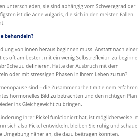
n unterschieden, sie sind abhängig vom Schweregrad der
ten ist die Acne vulgaris, die sich in den meisten Fällen
t.
ne behandeln?
andlung von innen heraus beginnen muss. Anstatt nach einer
 es oft am besten, mit ein wenig Selbstreflexion zu beginne
usbrüche zu definieren. Hatte der Ausbruch mit dem
ln oder mit stressigen Phasen in Ihrem Leben zu tun?
erimenopause sind – die Zusammenarbeit mit einem erfahre
amtes hormonelles Bild zu betrachten und den richtigen Plan
eder ins Gleichgewicht zu bringen.
derung Ihrer Pickel funktioniert hat, ist möglicherweise i
n sich also Pickel entwickeln, bleiben Sie ruhig und schau
hre Umgebung näher an, die dazu beitragen könnten.