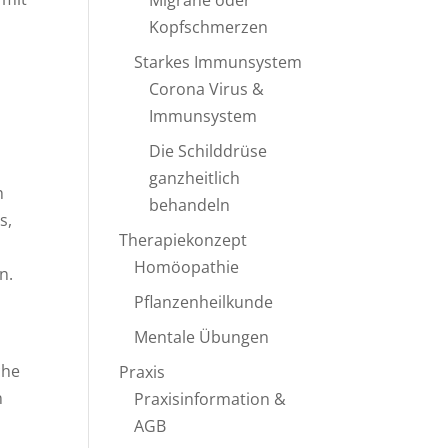
Migräne oder
Kopfschmerzen
Starkes Immunsystem
Corona Virus &
Immunsystem
Die Schilddrüse
ganzheitlich
h
behandeln
s,
Therapiekonzept
Homöopathie
n.
Pflanzenheilkunde
Mentale Übungen
che
Praxis
n
Praxisinformation &
AGB