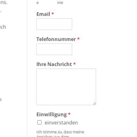
ons.
e
me
.
Email
*
ich
Telefonnummer
*
Ihre Nachricht
*
m
Einwilligung
*
einverstanden
Ich stimme zu, dass meine
Angaben aus dem