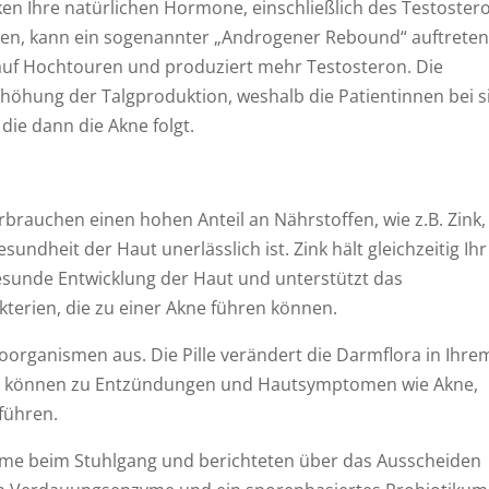
n Ihre natürlichen Hormone, einschließlich des Testoster
hen, kann ein sogenannter „Androgener Rebound“ auftreten
 auf Hochtouren und produziert mehr Testosteron. Die
öhung der Talgproduktion, weshalb die Patientinnen bei s
 die dann die Akne folgt.
rbrauchen einen hohen Anteil an Nährstoffen, wie z.B. Zink,
ndheit der Haut unerlässlich ist. Zink hält gleichzeitig Ihr
gesunde Entwicklung der Haut und unterstützt das
terien, die zu einer Akne führen können.
organismen aus. Die Pille verändert die Darmflora in Ihre
ra können zu Entzündungen und Hautsymptomen wie Akne,
führen.
eme beim Stuhlgang und berichteten über das Ausscheiden