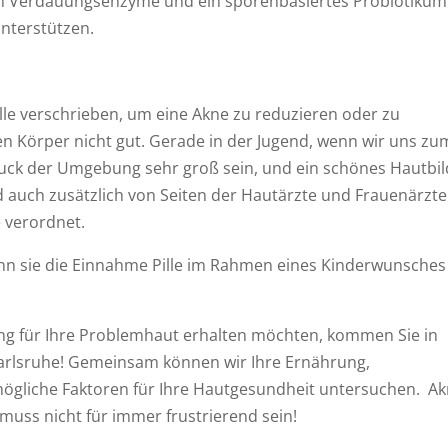
en Verdauungsenzyme und ein sporenbasiertes Probiotikum
unterstützen.
le verschrieben, um eine Akne zu reduzieren oder zu
den Körper nicht gut. Gerade in der Jugend, wenn wir uns zu
uck der Umgebung sehr groß sein, und ein schönes Hautbild
rd auch zusätzlich von Seiten der Hautärzte und Frauenärzte
e verordnet.
enn sie die Einnahme Pille im Rahmen eines Kinderwunsches
ng für Ihre Problemhaut erhalten möchten, kommen Sie in
Karlsruhe! Gemeinsam können wir Ihre Ernährung,
gliche Faktoren für Ihre Hautgesundheit untersuchen. A
muss nicht für immer frustrierend sein!