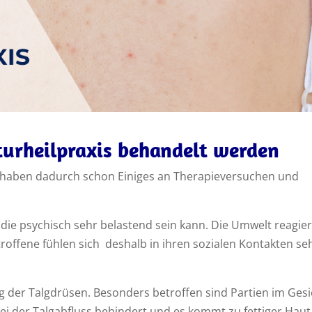
turheilpraxis behandelt werden
ie haben dadurch schon Einiges an Therapieversuchen und
 die psychisch sehr belastend sein kann. Die Umwelt reagier
troffene fühlen sich deshalb in ihren sozialen Kontakten se
g der Talgdrüsen. Besonders betroffen sind Partien im Gesi
bei der Talgabfluss behindert und es kommt zu fettiger Haut