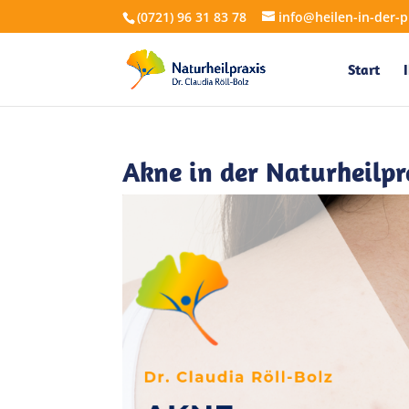
(0721) 96 31 83 78
info@heilen-in-der-p
Start
Akne in der Naturheilpr