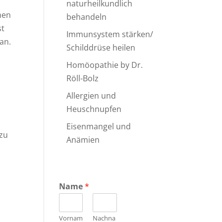
naturheilkundlich
hen
behandeln
st
Immunsystem stärken/
an.
Schilddrüse heilen
Homöopathie by Dr.
Röll-Bolz
Allergien und
Heuschnupfen
Eisenmangel und
 zu
Anämien
Name
*
Vornam
Nachna