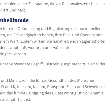
t erholen, einer Zeitspanne, die als Rekonvaleszenz bezeic
iert und heilt.
enheilkunde
lich für eine Optimierung und Regulierung des hormonellen
en, die Schwierigkeiten haben, ihre Blut- und Eisenvorräte
barem Wert. Zudem wirken die harntreibenden Eigenschafte
t den Lymphfluß, wodurch unerwünschte
ringert werden.
früher verwendete Begriff „Blutreinigung“ mehr zu als bei de
ne und Mineralien, die für die Gesundheit des Menschen
C, D und K, Kalzium, Kalium, Phosphor, Eisen und Schwefel u
ut, das für die Reinigung des Blutes wichtig ist, vor Anämie
ßerst nahrhaft ist.