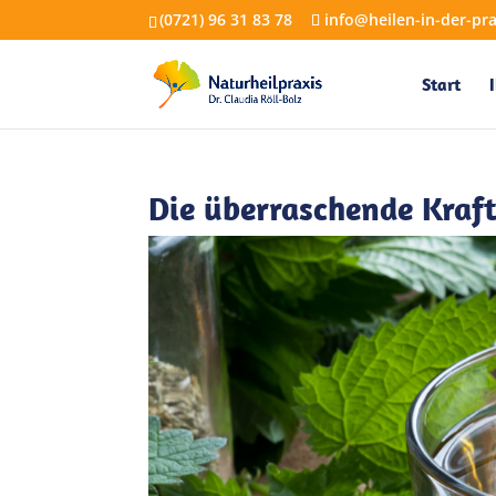
(0721) 96 31 83 78
info@heilen-in-der-pra
Start
Die überraschende Kraft