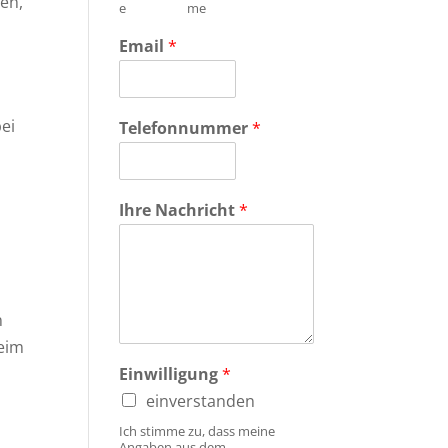
en,
e
me
Email
*
ei
Telefonnummer
*
Ihre Nachricht
*
d
n
beim
Einwilligung
*
einverstanden
Ich stimme zu, dass meine
Angaben aus dem