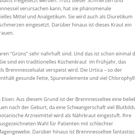
blatts freigesetzt werden. Trotz dieser Schmerzen und
nnnessel verursachen kann, hat sie phänomenale
ielles Mittel und Analgetikum. Sie wird auch als Diuretikum
chmerzen eingesetzt. Darüber hinaus ist dieses Kraut ein
rauen.
aren “Grüns” sehr nahrhaft sind. Und das ist schon einmal 
 Sie sind ein traditionelles Küchenkraut im Frühjahr, das
s Brennnesselsalat verspeist wird. Die Urtica – so der
 enthält gesunde Fette, Spurenelemente und viel Chlorophyll
.
 Eisen. Aus diesem Grund ist der Brennnesseltee eine belie
uen nach der Geburt, da eine Schwangerschaft viel Blutbild
botanische Arzneimittel wird als Nährkraut eingestuft. Ihre
ausgezeichneten Wahl für Patienten mit schlechter
gengewebe. Darüber hinaus ist Brennnesseltee fantastis