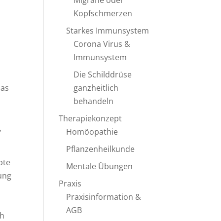
Migräne oder
Kopfschmerzen
Starkes Immunsystem
Corona Virus &
Immunsystem
Die Schilddrüse
ganzheitlich
das
behandeln
Therapiekonzept
,
Homöopathie
Pflanzenheilkunde
bte
Mentale Übungen
ung
Praxis
Praxisinformation &
AGB
ch