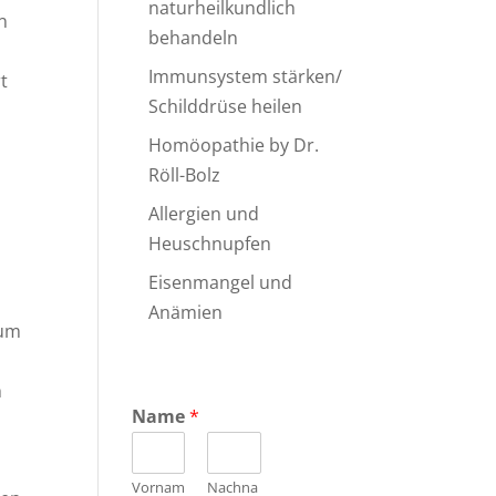
naturheilkundlich
n
behandeln
Immunsystem stärken/
t
Schilddrüse heilen
Homöopathie by Dr.
Röll-Bolz
Allergien und
Heuschnupfen
Eisenmangel und
Anämien
ium
h
Name
*
Vornam
Nachna