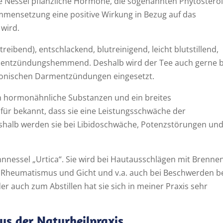
 Nessel pflanzliche Hormone, die sogenannten Phytosterol
mensetzung eine positive Wirkung in Bezug auf das
 wird.
reibend), entschlackend, blutreinigend, leicht blutstillend,
d entzündungshemmend. Deshalb wird der Tee auch gerne b
onischen Darmentzündungen eingesetzt.
h hormonähnliche Substanzen und ein breites
für bekannt, dass sie eine Leistungsschwäche der
halb werden sie bei Libidoschwäche, Potenzstörungen un
nnessel „Urtica“. Sie wird bei Hautausschlägen mit Brenne
en, Rheumatismus und Gicht und v.a. auch bei Beschwerden 
er auch zum Abstillen hat sie sich in meiner Praxis sehr
us der Naturheilpraxis