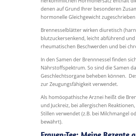
herkömmlichen Hormonersatz enthält die
denen auf Grund Ihrer besonderen Zusam
hormonelle Gleichgewicht zugeschrieben
Brennesselblätter wirken diuretisch (harnt
blutzuckersenkend, leicht abführend un
rheumatischen Beschwerden und bei chr
In den Samen der Brennnessel finden sic
Nährstoffspektrum. So sind die Samen da
Geschlechtsorgane beheben können. Des
zur Zeugungsfähigkeit verwendet.
Als homöopathische Arznei heißt die Bren
und Juckreiz, bei allergischen Reaktion
Stillen verwendet (z.B. bei Milchmangel od
bewährt).
Frauen-Tee: Meine Rezepte a